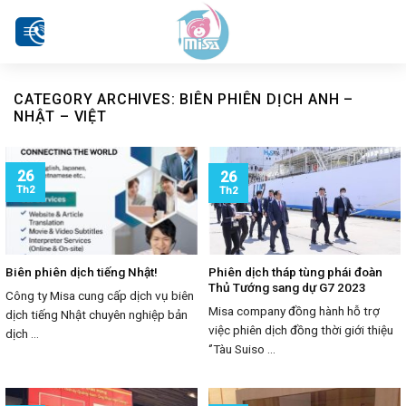
Skip
to
content
CATEGORY ARCHIVES:
BIÊN PHIÊN DỊCH ANH –
NHẬT – VIỆT
26
26
Th2
Th2
Biên phiên dịch tiếng Nhật!
Phiên dịch tháp tùng phái đoàn
Thủ Tướng sang dự G7 2023
Công ty Misa cung cấp dịch vụ biên
Misa company đồng hành hỗ trợ
dịch tiếng Nhật chuyên nghiệp bản
việc phiên dịch đồng thời giới thiệu
dịch ...
‘’Tàu Suiso ...