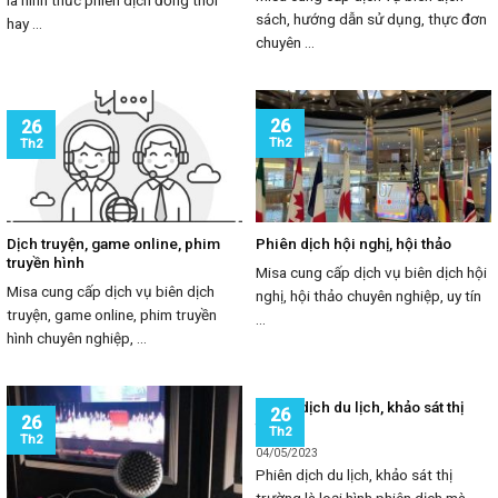
sách, hướng dẫn sử dụng, thực đơn
hay ...
chuyên ...
26
26
Th2
Th2
Dịch truyện, game online, phim
Phiên dịch hội nghị, hội thảo
truyền hình
Misa cung cấp dịch vụ biên dịch hội
Misa cung cấp dịch vụ biên dịch
nghị, hội thảo chuyên nghiệp, uy tín
truyện, game online, phim truyền
...
hình chuyên nghiệp, ...
Phiên dịch du lịch, khảo sát thị
26
26
trường
Th2
Th2
04/05/2023
Phiên dịch du lịch, khảo sát thị