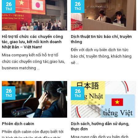
26
26
Th2
Th2
Hỗ trợ tổ chức các chuyến công
Dịch thuật tin tức báo chí, truyền
tác, giao lưu, kết nối kinh doanh
thông
Nhật Bản – Việt Nam!
Đến với dịch vụ biên dịch tin tức
Misa company kết nối hỗ trợ tổ
báo chí, truyền thông, khách hàng
chức các chuyến công tác,giao lưu,
sẽ ...
business matching ...
26
26
Th2
Th2
Phiên dịch cabin
Dịch sách, hướng dẫn sử dụng,
thực đơn
Phiên dịch cabin còn được biết tới
Misa cung cấp dịch vụ biên dịch
là hình thức phiên dịch đồng thời