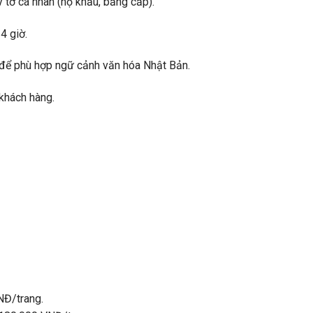
 tờ cá nhân (hộ khẩu, bằng cấp).
4 giờ.
g để phù hợp ngữ cảnh văn hóa Nhật Bản.
 khách hàng.
NĐ/trang.