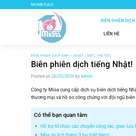
Skip
MISA株式会社
to
content
BIÊN PHIÊN DỊCH
LIÊN HỆ
BIÊN PHIÊN DỊCH ANH – NHẬT - VIỆT
,
TIN TỨC
Biên phiên dịch tiếng Nhật!
Posted on
26/02/2026
by
admin
Công ty Misa cung cấp dịch vụ biên dịch tiếng Nhật
thương mại và hồ sơ công chứng với đội ngũ biên 
Có thể bạn quan tâm
Hỗ trợ tổ chức các chuyến công tác, giao lưu,
Mùa du lịch tháng 3 tại Việt Nam!