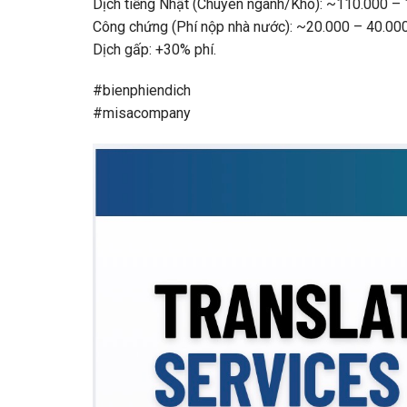
Dịch tiếng Nhật (Chuyên ngành/Khó): ~110.000 –
Công chứng (Phí nộp nhà nước): ~20.000 – 40.00
Dịch gấp: +30% phí.
#bienphiendich
#misacompany