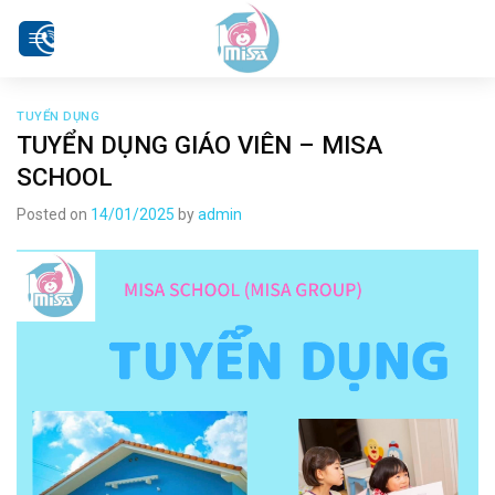
Skip
to
content
TUYỂN DỤNG
TUYỂN DỤNG GIÁO VIÊN – MISA
SCHOOL
Posted on
14/01/2025
by
admin