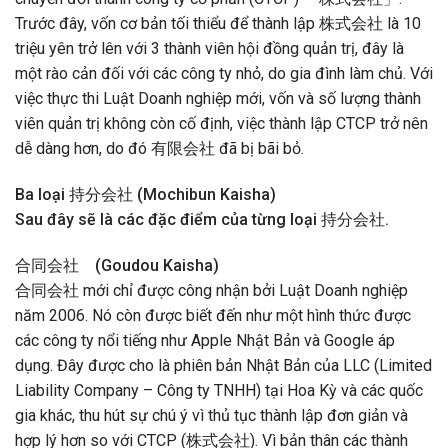
Trước đây, vốn cơ bản tối thiểu để thành lập 株式会社 là 10
triệu yên trở lên với 3 thành viên hội đồng quản trị, đây là
một rào cản đối với các công ty nhỏ, do gia đình làm chủ. Với
việc thực thi Luật Doanh nghiệp mới, vốn và số lượng thành
viên quản trị không còn cố định, việc thành lập CTCP trở nên
dễ dàng hơn, do đó 有限会社 đã bị bãi bỏ.
Ba loại 持分会社 (Mochibun Kaisha)
Sau đây sẽ là các đặc điểm của từng loại 持分会社.
合同会社 (Goudou Kaisha)
合同会社 mới chỉ được công nhận bởi Luật Doanh nghiệp
năm 2006. Nó còn được biết đến như một hình thức được
các công ty nổi tiếng như Apple Nhật Bản và Google áp
dụng. Đây được cho là phiên bản Nhật Bản của LLC (Limited
Liability Company – Công ty TNHH) tại Hoa Kỳ và các quốc
gia khác, thu hút sự chú ý vì thủ tục thành lập đơn giản và
hợp lý hơn so với CTCP (株式会社). Vì bản thân các thành