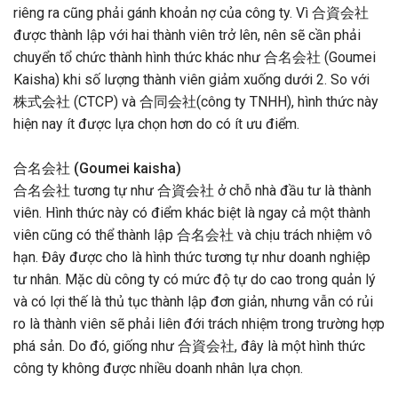
riêng ra cũng phải gánh khoản nợ của công ty. Vì 合資会社
được thành lập với hai thành viên trở lên, nên sẽ cần phải
chuyển tổ chức thành hình thức khác như 合名会社 (Goumei
Kaisha) khi số lượng thành viên giảm xuống dưới 2. So với
株式会社 (CTCP) và 合同会社(công ty TNHH), hình thức này
hiện nay ít được lựa chọn hơn do có ít ưu điểm.
合名会社 (Goumei kaisha)
合名会社 tương tự như 合資会社 ở chỗ nhà đầu tư là thành
viên. Hình thức này có điểm khác biệt là ngay cả một thành
viên cũng có thể thành lập 合名会社 và chịu trách nhiệm vô
hạn. Đây được cho là hình thức tương tự như doanh nghiệp
tư nhân. Mặc dù công ty có mức độ tự do cao trong quản lý
và có lợi thế là thủ tục thành lập đơn giản, nhưng vẫn có rủi
ro là thành viên sẽ phải liên đới trách nhiệm trong trường hợp
phá sản. Do đó, giống như 合資会社, đây là một hình thức
công ty không được nhiều doanh nhân lựa chọn.