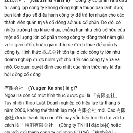
株式会社】 (Kabushiki Kaisha)
– Công ty cổ phần Nhà đầu
tư sáng lập công ty không đồng nghĩa thuộc ban lãnh đạo;
ban lãnh đạo sẽ điều hành công ty để trả lợi nhuận cho các
thành viên quản trị và cổ đông sở hữu cổ phần. Do đó, có
nhiều trường hợp khác nhau, chẳng hạn như chủ sở hữu của
một số lượng lớn cổ phần trong công ty đồng thời nắm giữ
vị trí giám đốc, hoặc giám đốc sẽ được thuê để quản lý
công ty. Hình thức 株式会社 tồn tại ở các công ty lớn như
doanh nghiệp được niêm yết cho đến các công ty vừa và
nhỏ. Cơ quan quyết định cao nhất của hình thức này là đại
hội đồng cổ đông.
有限会社 (Yuugen Kaisha) là gì?
Ngoài ra còn có một hình thức được gọi là 「有限会社」.
Tuy nhiên, theo Luật Doanh nghiệp có hiệu lực từ tháng 5
năm 2006, không thể thành lập một 有限会社 mới. Các 有限
会社 được thành lập cho đến nay vẫn tiếp tục tồn tại với tư
cách là 「特例有限会社」 (Công ty TNHH đặc biệt) hoặc
chuyển đổi thành công ty cổ phần (CTCP) 「株式会社」.