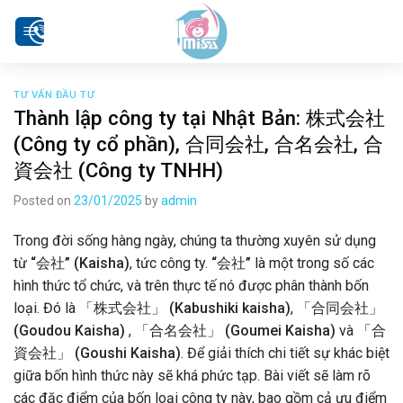
Skip
to
content
TƯ VẤN ĐẦU TƯ
Thành lập công ty tại Nhật Bản: 株式会社
(Công ty cổ phần), 合同会社, 合名会社, 合
資会社 (Công ty TNHH)
Posted on
23/01/2025
by
admin
Trong đời sống hàng ngày, chúng ta thường xuyên sử dụng
từ
“会社” (Kaisha)
, tức công ty.
“会社”
là một trong số các
hình thức tổ chức, và trên thực tế nó được phân thành bốn
loại. Đó là
「株式会社」 (Kabushiki kaisha)
, 「
合同会社」
(Goudou Kaisha)
,
「合名会社」 (Goumei Kaisha)
và
「合
資会社」 (Goushi Kaisha)
. Để giải thích chi tiết sự khác biệt
giữa bốn hình thức này sẽ khá phức tạp. Bài viết sẽ làm rõ
các đặc điểm của bốn loại công ty này, bao gồm cả ưu điểm