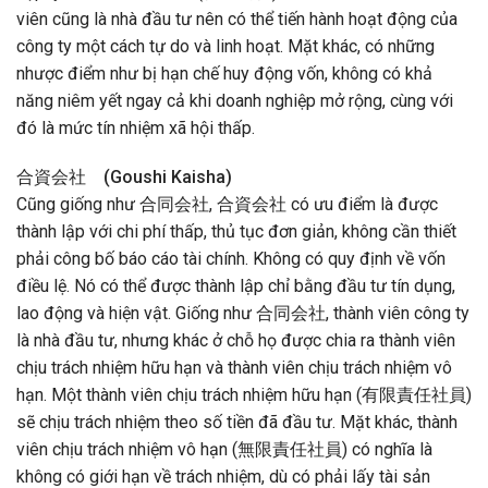
viên cũng là nhà đầu tư nên có thể tiến hành hoạt động của
công ty một cách tự do và linh hoạt. Mặt khác, có những
nhược điểm như bị hạn chế huy động vốn, không có khả
năng niêm yết ngay cả khi doanh nghiệp mở rộng, cùng với
đó là mức tín nhiệm xã hội thấp.
合資会社 (Goushi Kaisha)
Cũng giống như 合同会社, 合資会社 có ưu điểm là được
thành lập với chi phí thấp, thủ tục đơn giản, không cần thiết
phải công bố báo cáo tài chính. Không có quy định về vốn
điều lệ. Nó có thể được thành lập chỉ bằng đầu tư tín dụng,
lao động và hiện vật. Giống như 合同会社, thành viên công ty
là nhà đầu tư, nhưng khác ở chỗ họ được chia ra thành viên
chịu trách nhiệm hữu hạn và thành viên chịu trách nhiệm vô
hạn. Một thành viên chịu trách nhiệm hữu hạn (有限責任社員)
sẽ chịu trách nhiệm theo số tiền đã đầu tư. Mặt khác, thành
viên chịu trách nhiệm vô hạn (無限責任社員) có nghĩa là
không có giới hạn về trách nhiệm, dù có phải lấy tài sản