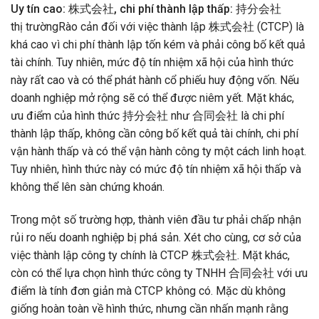
Uy tín cao: 株式会社, chi phí thành lập thấp: 持分会社
thị trườngRào cản đối với việc thành lập 株式会社 (CTCP) là
khá cao vì chi phí thành lập tốn kém và phải công bố kết quả
tài chính. Tuy nhiên, mức độ tín nhiệm xã hội của hình thức
này rất cao và có thể phát hành cổ phiếu huy động vốn. Nếu
doanh nghiệp mở rộng sẽ có thể được niêm yết. Mặt khác,
ưu điểm của hình thức 持分会社 như 合同会社 là chi phí
thành lập thấp, không cần công bố kết quả tài chính, chi phí
vận hành thấp và có thể vận hành công ty một cách linh hoạt.
Tuy nhiên, hình thức này có mức độ tín nhiệm xã hội thấp và
không thể lên sàn chứng khoán.
Trong một số trường hợp, thành viên đầu tư phải chấp nhận
rủi ro nếu doanh nghiệp bị phá sản. Xét cho cùng, cơ sở của
việc thành lập công ty chính là CTCP 株式会社. Mặt khác,
còn có thể lựa chọn hình thức công ty TNHH 合同会社 với ưu
điểm là tính đơn giản mà CTCP không có. Mặc dù không
giống hoàn toàn về hình thức, nhưng cần nhấn mạnh rằng