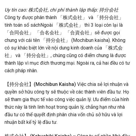
Uy tín cao: 株式会社, chi phí thành lập thấp: 持分会社
Công ty được phân thành 「株式会社」 và 「持分会社」
tính toán sổ sáchNgoài 「株式会社」 thì 3 loại còn lại là
「合同会社」 「合名会社」 「合資会社」sẽ được gọi
chung với cái tên 「持分会社」 (Mochibun kaisha). Không
có sự khác biệt lớn về nội dung kinh doanh của 「株式会
社」 và 「持分会社」, chúng cũng có điểm chung là được
thành lập vì mục đích thương mại. Ngoài ra, cả hai đều có tư
cách pháp nhân.
【持分会社】(Mochibun Kaisha)
Việc chia sẻ lợi nhuận và
quyền sở hữu công ty sẽ thuộc về các thành viên đầu tư. Họ
sẽ tham gia thực tế vào công việc quản lý. Ưu điểm của hình
thức này là tính linh hoạt trong quản lý, chẳng hạn như nhà
đầu tư có thể quyết định phân chia vốn chủ sở hữu và lợi
nhuận bất kể tỷ lệ đầu tư.