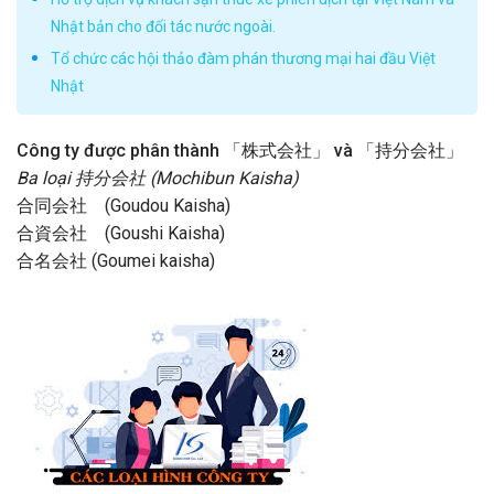
Nhật bản cho đối tác nước ngoài.
Tổ chức các hội thảo đàm phán thương mại hai đầu Việt
Nhật
Công ty được phân thành 「株式会社」 và 「持分会社」
Ba loại 持分会社 (Mochibun Kaisha)
合同会社 (Goudou Kaisha)
合資会社 (Goushi Kaisha)
合名会社 (Goumei kaisha)