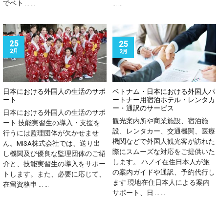
でベト ... ...
... ...
25
25
2月
2月
日本における外国人の生活のサポ
ベトナム・日本における外国人パ
ート
ートナー用宿泊ホテル・レンタカ
ー・通訳のサービス
日本における外国人の生活のサポ
観光案内所や商業施設、宿泊施
ート 技能実習生の導入・支援を
設、レンタカー、交通機関、医療
行うには監理団体が欠かせませ
機関などで外国人観光客が訪れた
ん。MISA株式会社では、送り出
際にスムーズな対応をご提供いた
し機関及び優良な監理団体のご紹
します。 ハノイ在住日本人が旅
介と、技能実習生の導入をサポー
の案内ガイドや通訳、予約代行し
トします。また、必要に応じて、
ます 現地在住日本人による案内
在留資格申 ... ...
サポート、日 ... ...