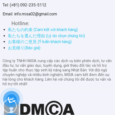
Tel: (+81) 092-235-5112
Email: info.misa02@gmail.com
Hotline:
私たちの約束 (Cam kết với khách hàng)
私たちを選んだ理由 (Lý do chọn chúng tôi)
お客様のご意見 (Ý kiến khách hàng)
お見積り(Báo giá)
Công ty TNHH MISA cung cấp các dịch vụ biên phiên dịch, tư vấn
đầu tư, tư vấn giáo dục, tuyển dụng, giới thiệu đối tác và hỗ trợ
tập huấn cho thực tập sinh kỹ năng sang Nhật Bản. Với đội ngũ
chuyên nghiệp và nhiều kinh nghiệm, MISA cam kết đem đến sự
hài lòng cho khách hàng. Liên hệ với chúng tôi để được tư vấn và
hỗ trợ tốt nhất!