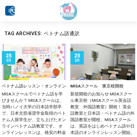
Skip
to
content
TAG ARCHIVES:
ベトナム語通訳
25
25
2月
2月
ベトナム語レッスン・オンライン
MISAスクール 東京校開校
MISAスクールでベトナム語を学
新規開校のお知らせ MISAスクー
びませんか？ MISAスクールは、
ル東京校（MISAスクール英会話
当時ハノイ大学の日本語学部卒
教室 外国語教室）開校！ 英会
で、日本文部省奨学金取得のベト
話教室と日本語・ベトナム語の外
ナム人留学生が、立ち上げたオン
国語教室が開校、MISAスクール
ラインベトナム語教室です。 オ
は、英語をはじめベトナム語や日
ンラインレッスンは、格安の料金
本語のオンラインレッスン開始。