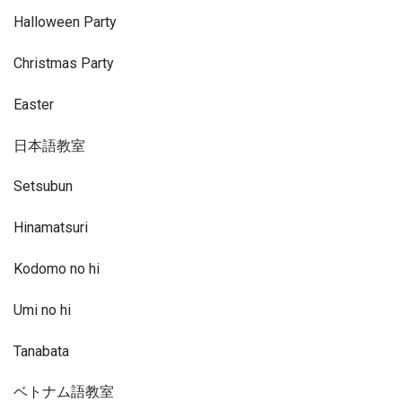
Halloween Party
Christmas Party
Easter
日本語教室
Setsubun
Hinamatsuri
Kodomo no hi
Umi no hi
Tanabata
ベトナム語教室