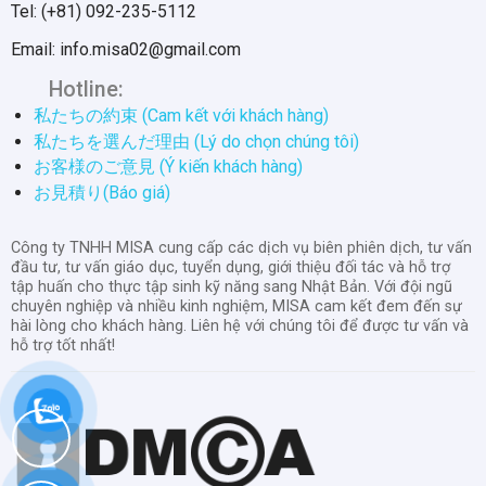
Tel: (+81) 092-235-5112
Email: info.misa02@gmail.com
Hotline:
私たちの約束 (Cam kết với khách hàng)
私たちを選んだ理由 (Lý do chọn chúng tôi)
お客様のご意見 (Ý kiến khách hàng)
お見積り(Báo giá)
Công ty TNHH MISA cung cấp các dịch vụ biên phiên dịch, tư vấn
đầu tư, tư vấn giáo dục, tuyển dụng, giới thiệu đối tác và hỗ trợ
tập huấn cho thực tập sinh kỹ năng sang Nhật Bản. Với đội ngũ
chuyên nghiệp và nhiều kinh nghiệm, MISA cam kết đem đến sự
hài lòng cho khách hàng. Liên hệ với chúng tôi để được tư vấn và
hỗ trợ tốt nhất!