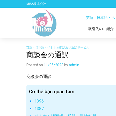
Skip
MISA株式会社
to
content
英語・日本語・ベ
取引先のご紹介
英語・日本語・ベトナム翻訳及び通訳サービス
商談会の通訳
Posted on
11/05/2023
by
admin
商談会の通訳
Có thể bạn quan tâm
1396
1387