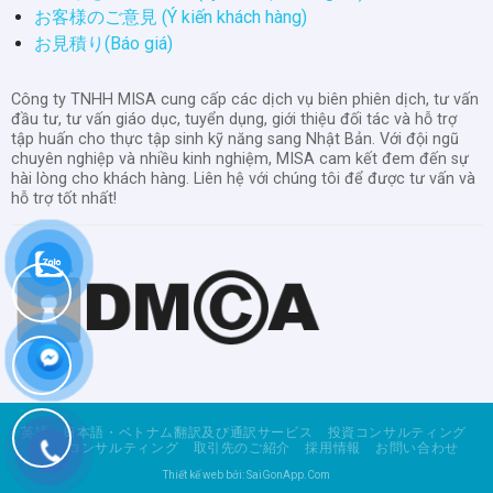
お客様のご意見 (Ý kiến khách hàng)
お見積り(Báo giá)
Công ty TNHH MISA cung cấp các dịch vụ biên phiên dịch, tư vấn
đầu tư, tư vấn giáo dục, tuyển dụng, giới thiệu đối tác và hỗ trợ
tập huấn cho thực tập sinh kỹ năng sang Nhật Bản. Với đội ngũ
chuyên nghiệp và nhiều kinh nghiệm, MISA cam kết đem đến sự
hài lòng cho khách hàng. Liên hệ với chúng tôi để được tư vấn và
hỗ trợ tốt nhất!
英語・日本語・ベトナム翻訳及び通訳サービス
投資コンサルティング
教育コンサルティング
取引先のご紹介
採用情報
お問い合わせ
Thiết kế web bởi: SaiGonApp.Com