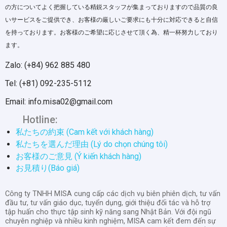
の方についてよく把握している精鋭スタッフが集まっておりますので品質の良
いサービスをご提供でき、お客様の厳しいご要求にも十分に対応できると自信
を持っております。お客様のご希望に応じさせて頂く為、精一杯努力しており
ます。
Zalo: (+84) 962 885 480
Tel: (+81) 092-235-5112
Email: info.misa02@gmail.com
Hotline:
私たちの約束 (Cam kết với khách hàng)
私たちを選んだ理由 (Lý do chọn chúng tôi)
お客様のご意見 (Ý kiến khách hàng)
お見積り(Báo giá)
Công ty TNHH MISA cung cấp các dịch vụ biên phiên dịch, tư vấn
đầu tư, tư vấn giáo dục, tuyển dụng, giới thiệu đối tác và hỗ trợ
tập huấn cho thực tập sinh kỹ năng sang Nhật Bản. Với đội ngũ
chuyên nghiệp và nhiều kinh nghiệm, MISA cam kết đem đến sự