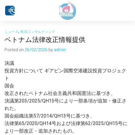
Skip
to
content
ニュース
,
投資コンサルティング
ベトナム法律改正情報提供
Posted on
26/02/2026
by
admin
決議
投資方針について ギアビン国際空港建設投資プロジェク
ト
国会
改正されたベトナム社会主義共和国憲法に基づき、
決議第203/2025/QH15号により一部条項が追加・修正さ
れた。
国会組織法第57/2014/QH13号に基づき、
法律第65/2020/QH14号および法律第62/2025/QH15号に
より一部改正・追加されたもの。